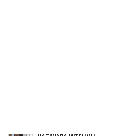
です。
物販の購入に繋げられる
店内で商品販売をしているサロンも多いと思います。そう
いったサロンでは、カルテは販促にも役立てることができ
ます。
カルテに施術内容や店頭販売商品の購入情報を記録してお
き、体質や悩みと絡めてオプションメニューの追加をした
り商品購入の提案したりするなど、販売促進やリピーター
化に利用することで、売上増加につながる可能性がありま
す。
投稿者プロフィール
HAGIWARA MITSUMU