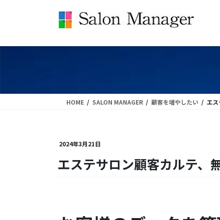
コ
ナ
ン
ビ
テ
ゲ
ン
ー
ツ
シ
に
ョ
移
ン
動
に
移
HOME
SALON MANAGER
顧客を増やしたい
エス
動
2024年3月21日
エステサロン顧客カルテ、無